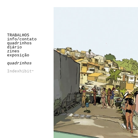
TRABALHOS
info/contato
quadrinhos
diário
zines
exposição
quadrinhos
Indexhibit
™