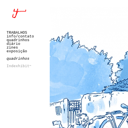
TRABALHOS
info/contato
quadrinhos
diário
zines
exposição
quadrinhos
Indexhibit
™